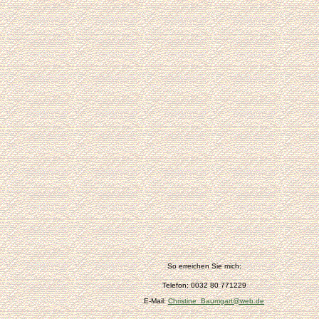
So erreichen Sie mich:
Telefon: 0032 80 771229
E-Mail:
Christine_Baumgart@web.de