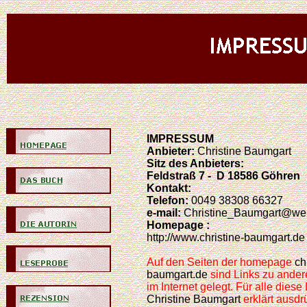
IMPRESSUM
Anbieter:
Christine Baumgart
Sitz des Anbieters:
Feldstraß 7 - D 18586 Göhren
Kontakt:
Telefon:
0049 38308 66327
e-mail:
Christine_Baumgart@we
Homepage :
http://www.christine-baumgart.de
Auf den Seiten der
homepage
chr
baumgart.de
sind Links zu ander
im Internet gelegt. Für alle diese L
Christine Baumgart
erklärt ausdr